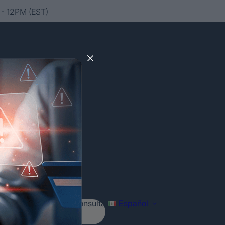
- 12PM (EST)
Agenda tu consulta
Español