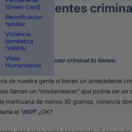
Permanente
s antecedentes crimina
(Green Card)
Reunificacion
familiar
Violencia
doméstica
(VAWA)
ción.
Visas
é tipo de antecedente criminal tú tienes.
Humanitarias
ría de nuestra gente si tienen un antecedente cri
ales llaman un “misdemeanor” que podría ser un r
 de marihuana de menos 30 gramos, violencia dom
lama el “
I601
” ¿OK?