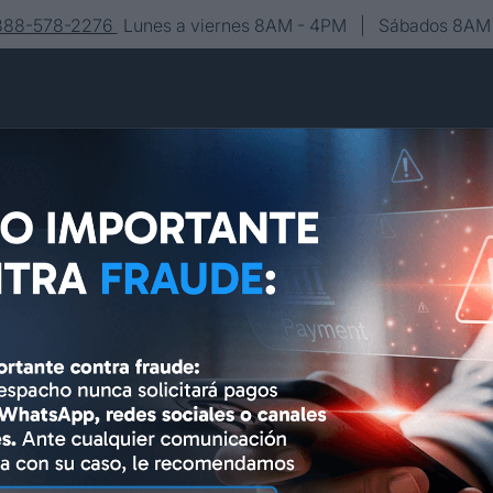
-888-578-2276
Lunes a viernes 8AM - 4PM | Sábados 8AM 
Conócenos
Editorial
Contacto
Asesoría y