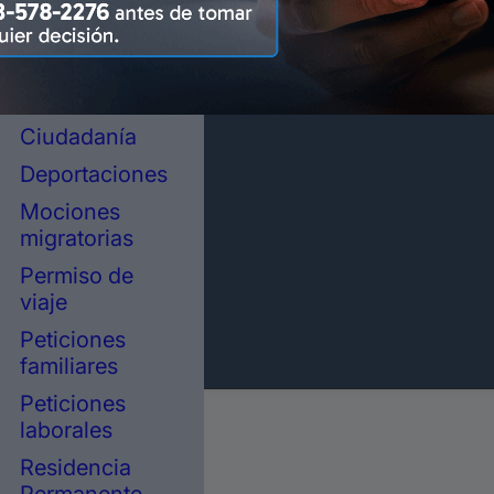
representación
legal en
inmigración
Asilo político
Ciudadanía
Deportaciones
Mociones
migratorias
Permiso de
viaje
Peticiones
familiares
Peticiones
laborales
Residencia