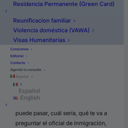
Residencia Permanente (Green Card)
defiendes, qué precedentes ocupas,
cuáles son los argumentos… estaría
Reunificacion familiar
adivinando y sería un una locura
Violencia doméstica (VAWA)
Visas Humanitarias
Si tienes una
cita con el servicio de
Conócenos
inmigración
es posible que un
Editorial
notario te haya llenado tus papeles
Contacto
Agenda tu consulta
por ejemplo para la residencia o tu
Español
abogado pero la preparación es
Español
clave porque tú necesitas saber qué
English
es lo mejor y qué es lo peor que
puede pasar, cuál sería, qué te va a
preguntar el oficial de inmigración,