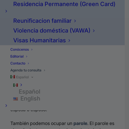
ser aprobada.
Residencia Permanente (Green Card)
¿Cómo llegar a la
Reunificacion familiar
residencia?
Violencia doméstica (VAWA)
Visas Humanitarias
Si entraste
Conócenos
indocumentado
Editorial
Contacto
Agenda tu consulta
El detalle es cómo entraste. Si entraste
Español
indocumentado, tendremos que buscar una
combinación para llegar a la
residencia
, ya sea
Español
pagando la
multa de mil dólares con la 245I
, o
English
pidiendo un
perdón
en base a un padre, madre,
esposa o esposo.
También podemos ocupar un
parole
. El parole es