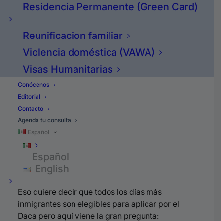
Residencia Permanente (Green Card)
Número dos antes de junio 15 del
2007.
Reunificacion familiar
Violencia doméstica (VAWA)
Número tres tienen que haber sido
Visas Humanitarias
menores de 31 años en junio 15 del
Conócenos
2012.
Editorial
Contacto
Número cuatro es que tienen que
Agenda tu consulta
Español
tener por lo menos 15 años para
aplicar.
Español
English
Eso quiere decir que todos los días más
inmigrantes son elegibles para aplicar por el
Daca pero aquí viene la gran pregunta: