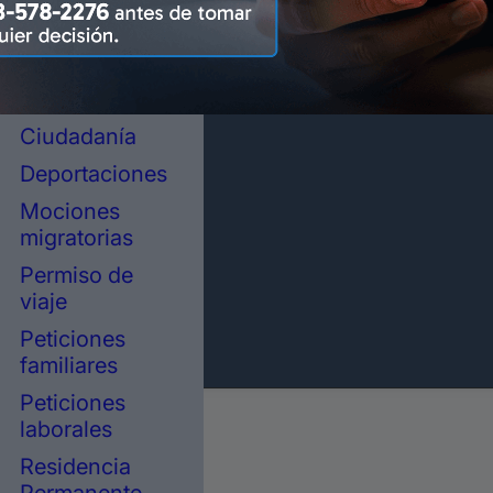
representación
legal en
inmigración
Asilo político
Ciudadanía
Deportaciones
Mociones
migratorias
Permiso de
viaje
Peticiones
familiares
Peticiones
laborales
Residencia