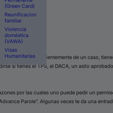
Permanente
(Green Card)
Reunificacion
e inmigración.
familiar
Violencia
doméstica
(VAWA)
Visas
Humanitarias
r,
pero no independientemente de un caso, tiene
rse si tienes el TPS, el DACA, un asilo aprobado,
razones por las cuales uno puede pedir un permiso
“A
dvance
Parole”. A
lgunas veces te da una entrad