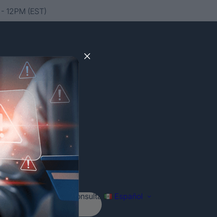
- 12PM (EST)
Agenda tu consulta
Español