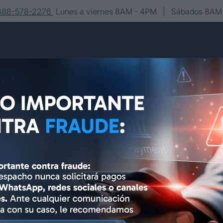
-888-578-2276
Lunes a viernes 8AM - 4PM | Sábados 8AM 
Conócenos
Editorial
Contacto
Asesoría y