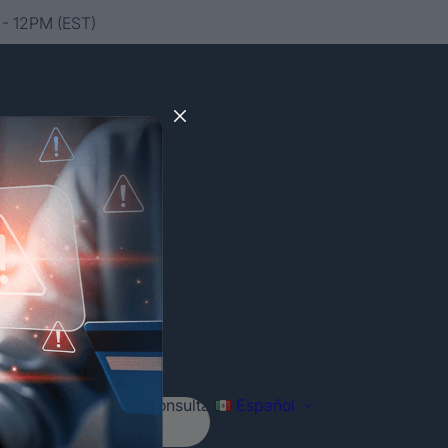
- 12PM (EST)
Agenda tu consulta
Español