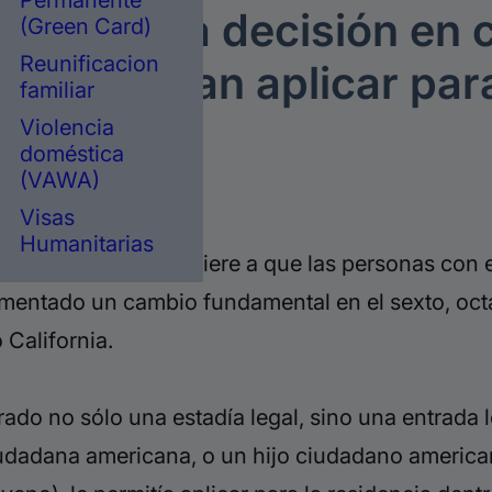
Permanente
toma una decisión en c
(Green Card)
Reunificacion
que querían aplicar para
familiar
Violencia
doméstica
(VAWA)
e inmigración.
Visas
Humanitarias
ta decisión no se refiere a que
las personas con 
ementado un cambio fundamental en el sexto, octa
California.
ado no sólo una estadía legal, sino una entrada 
iudadana americana, o un hijo ciudadano american