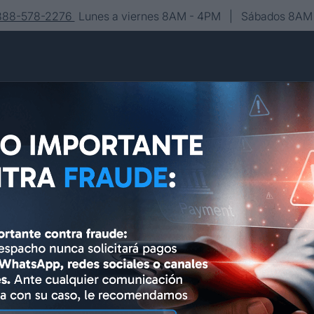
-888-578-2276
Lunes a viernes 8AM - 4PM | Sábados 8AM 
Conócenos
Editorial
Contacto
Asesoría y