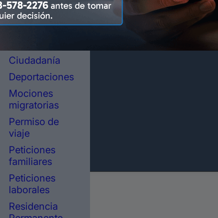
representación
legal en
inmigración
Asilo político
Ciudadanía
Deportaciones
Mociones
migratorias
Permiso de
viaje
Peticiones
familiares
Peticiones
laborales
Residencia