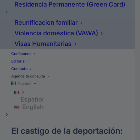
Residencia Permanente (Green Card)
Y miren ya hemos hablado de muchos
castigos:
Reunificacion familiar
El castigo permanente.
Violencia doméstica (VAWA)
Visas Humanitarias
El castigo del fraude matrimonial.
Conócenos
Editorial
El castigo del fraude.
Contacto
Agenda tu consulta
El castigo de los 10 años.
Español
Español
Y ahora vamos a hablar del número
English
cinco:
El castigo de la deportación: