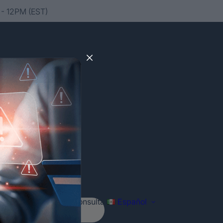
- 12PM (EST)
Agenda tu consulta
Español