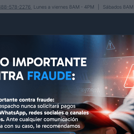
-888-578-2276
Lunes a viernes 8AM - 4PM | Sábados 8AM 
Conócenos
Editorial
Contacto
Asesoría y