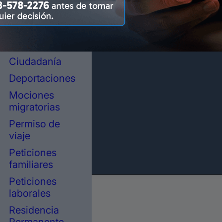
representación
legal en
inmigración
Asilo político
Ciudadanía
Deportaciones
Mociones
migratorias
Permiso de
viaje
Peticiones
familiares
Peticiones
laborales
Residencia