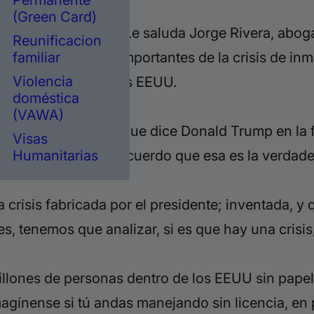
Permanente
(Green Card)
ración en los EEUU? Le saluda Jorge Rivera, abog
Reunificacion
s tres puntos más importantes de la crisis de inmi
familiar
Violencia
stamos viviendo en los EEUU.
doméstica
(VAWA)
s que no es la crisis que dice Donald Trump en la 
Visas
no todos están de acuerdo que esa es la verdader
Humanitarias
crisis fabricada por el presidente; inventada, 
, tenemos que analizar, si es que hay una crisis, 
illones de personas dentro de los EEUU sin papele
imagínense si tú andas manejando sin licencia, e