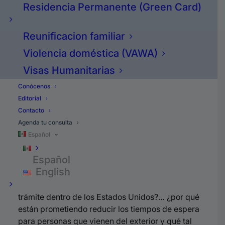
menos de 90 días.
Residencia Permanente (Green Card)
Eso estaría excelente pero bueno del dicho al
Reunificacion familiar
hecho hay un gran trecho, el hecho que lo
prometan no quiere decir que lo van a cumplir.
Violencia doméstica (VAWA)
Visas Humanitarias
Y no es fácil cumplirlo porque esto estamos
Conócenos
hablando de citas en embajadas americanas en
Editorial
todo el mundo o sea no solo en Latinoamérica
Contacto
sino en Europa, en África, en Asia, en el medio
Agenda tu consulta
oriente entonces… y bueno ojalá que lo logren,
Español
primero dios, que cumplan con su promesa han
estado adelantando.
Español
English
…¿Pero qué tal las aprobaciones de residencia,
permiso de trabajo, perdones, todo tipo de
trámite dentro de los Estados Unidos?… ¿por qué
están prometiendo reducir los tiempos de espera
para personas que vienen del exterior y qué tal