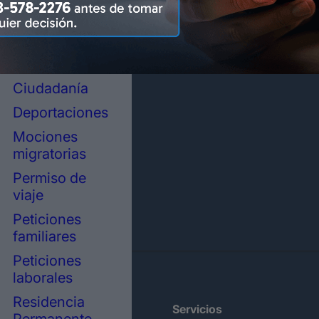
representación
legal en
inmigración
Asilo político
Ciudadanía
Deportaciones
Mociones
migratorias
Permiso de
viaje
Peticiones
familiares
Peticiones
laborales
Residencia
Sitemap
Servicios