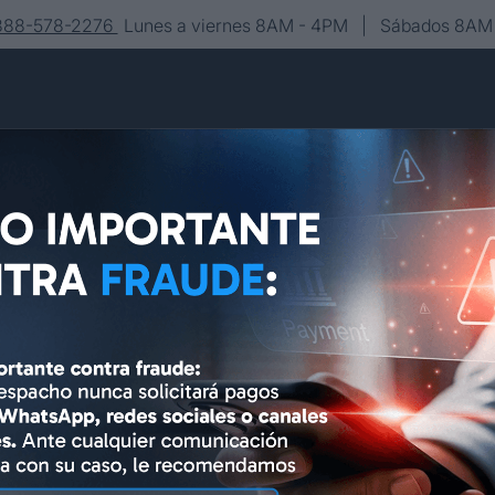
-888-578-2276
Lunes a viernes 8AM - 4PM | Sábados 8AM 
Conócenos
Editorial
Contacto
Asesoría y