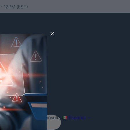
- 12PM (EST)
Agenda tu consulta
Español