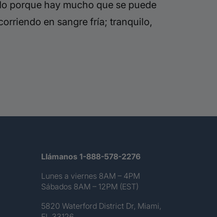
gado porque hay mucho que se puede
orriendo en sangre fría; tranquilo,
Llámanos 1-888-578-2276
Lunes a viernes 8AM – 4PM
Sábados 8AM – 12PM (EST)
5820 Waterford District Dr, Miami,
FL 33126