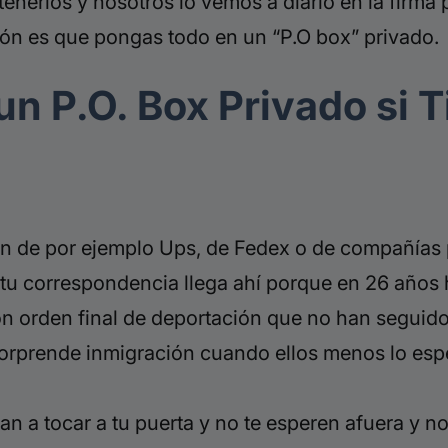
etenerlos y nosotros lo vemos a diario en la firm
ción es que pongas todo en un “P.O box” privado.
 un P.O. Box Privado si
ón de por ejemplo Ups, de Fedex o de compañías p
 tu correspondencia llega ahí porque en 26 años 
con orden final de deportación que no han segui
sorprende inmigración cuando ellos menos lo esp
an a tocar a tu puerta y no te esperen afuera y no