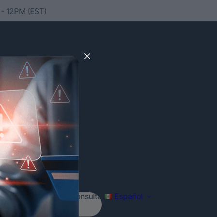
- 12PM (EST)
Agenda tu consulta
Español