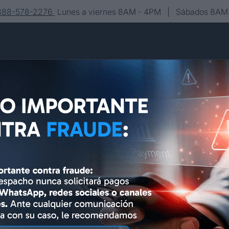
-888-578-2276
Lunes a viernes 8AM - 4PM | Sábados 8AM 
Conócenos
Editorial
Contacto
Asesoría y