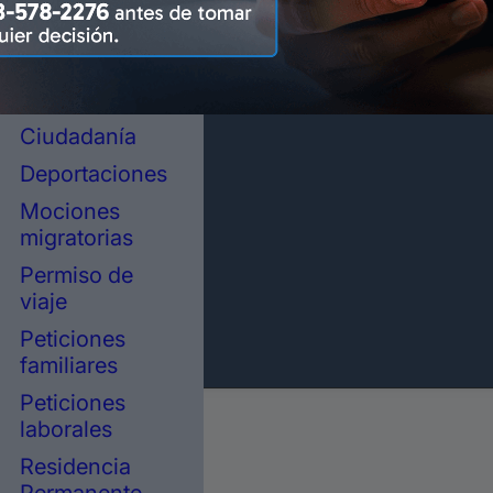
representación
legal en
inmigración
Asilo político
Ciudadanía
Deportaciones
Mociones
migratorias
Permiso de
viaje
Peticiones
familiares
Peticiones
laborales
Residencia