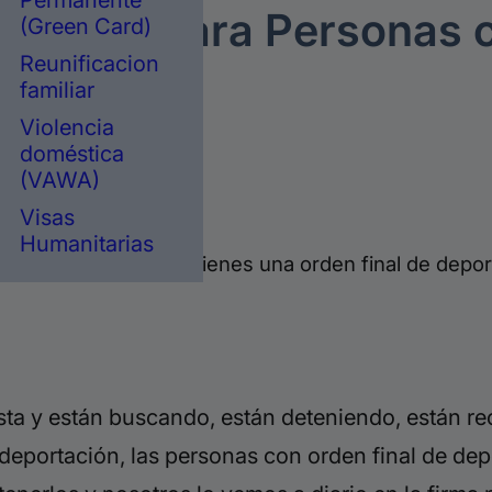
Permanente
nciales para Personas c
(Green Card)
Reunificacion
familiar
Violencia
doméstica
(VAWA)
migración.
Visas
Humanitarias
las precauciones si tienes una orden final de depor
ista y están buscando, están deteniendo, están r
 deportación, las personas con orden final de de