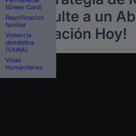
Permanente
(Green Card)
a. ¡Consulte a un
Ab
Reunificacion
familiar
Inmigración
Hoy!
Violencia
doméstica
(VAWA)
Visas
Humanitarias