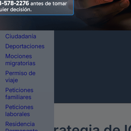
representación
legal en
inmigración
Asilo político
Ciudadanía
Deportaciones
Mociones
migratorias
Permiso de
viaje
Peticiones
familiares
Peticiones
laborales
Residencia
rosa Estrategia de 