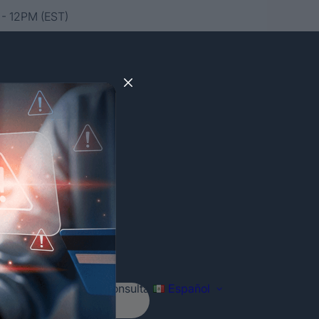
- 12PM (EST)
Agenda tu consulta
Español