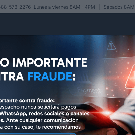
-888-578-2276
Lunes a viernes 8AM - 4PM | Sábados 8AM 
Conócenos
Editorial
Contacto
Asesoría y