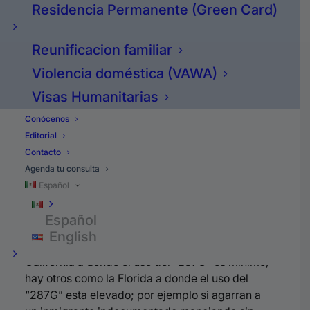
Residencia Permanente (Green Card)
departamento de deportaciones entrar en
acuerdos de colaboración con la policía para
que la policía, básicamente, pueda entregarle
Reunificacion familiar
inmigrantes a ICE o sea detenerlos.
Violencia doméstica (VAWA)
Cómo Protegerse de
Visas Humanitarias
Posibles Encuentros con la
Conócenos
Editorial
Policía en Estados con el
Contacto
Programa “287G”
Agenda tu consulta
Español
Y esto está vigente a nivel nacional pero,
Español
obviamente, no todos los estados lo están
English
ocupando.
Por ejemplo hay estados como
California a donde el uso del “287G” es mínimo,
hay otros como la Florida a donde el uso del
“287G” esta elevado; por ejemplo si agarran a