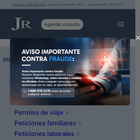
Llámanos 1-888-578-2276
Lunes a viernes 8AM - 4PM | Sábados 8AM - 12PM (EST)
Servicios
Asesoría y representación legal en
inmigración
Asilo político
Llamados para Cancelar el
Ciudadanía
Programa “287G”
Deportaciones
Mociones migratorias
Y esto es
algo importantísimo
que está pasando
Permiso de viaje
porque más de 100 organizaciones le están
pidiendo a inmigración que cancele este
Peticiones familiares
programa, se llama la “287G”, y básicamente le
Peticiones laborales
permite inmigración, ICE, específicamente el