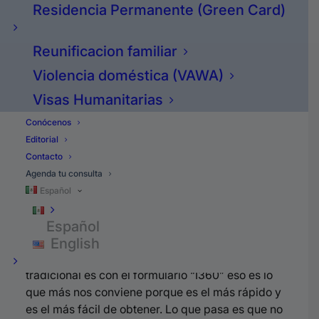
doméstica y la visa U.
Residencia Permanente (Green Card)
-Y hay un gran interés por estos beneficios y les
voy a decir por qué:
Reunificacion familiar
Si es que tú vas a calificar como víctima de
alguien que te hizo algo, y ya vamos a entrar en
Violencia doméstica (VAWA)
más detalles, te perdonan automáticamente el
Visas Humanitarias
haber entrado indocumentado por la frontera, el
estar indocumentado dentro del país.
Conócenos
Y por eso es que estos beneficios son tan
Editorial
populares.
Contacto
Agenda tu consulta
-Ahora la gran pregunta es: ¿Por qué lados nos
Español
vamos?
Español
Mire se lo voy a poner bien facilito.
English
-Si podemos hacer la violencia doméstica
tradicional es con el formulario “I360” eso es lo
que más nos conviene porque es el más rápido y
es el más fácil de obtener.
Lo que pasa es que no