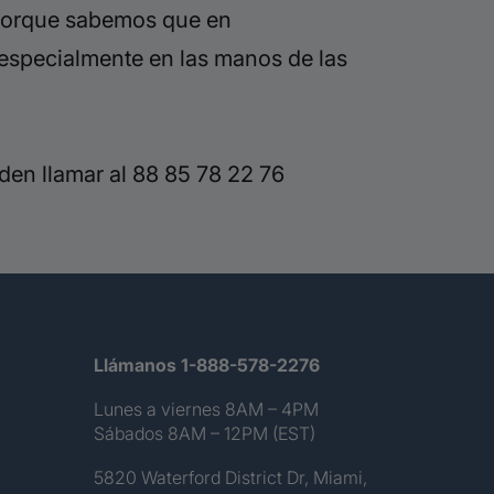
porque sabemos que en
especialmente en las manos de las
en llamar al 88 85 78 22 76
Llámanos 1-888-578-2276
Lunes a viernes 8AM – 4PM
Sábados 8AM – 12PM (EST)
5820 Waterford District Dr, Miami,