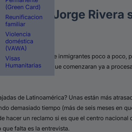
Permanente
(Green Card)
igración Jorge Rivera s
Reunificacion
familiar
canas.
Violencia
doméstica
(VAWA)
ocesar las visas de inmigrantes poco a poco, p
Visas
Humanitarias
esidente Biden para que comenzaran ya a procesa
adas de Latinoamérica? Unas están más atrasada
ando demasiado tiempo (más de seis meses en que
 hacer un reclamo si es que el centro nacional d
que falta es la entrevista.