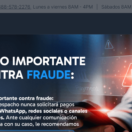
-888-578-2276
Lunes a viernes 8AM - 4PM | Sábados 8AM 
Conócenos
Editorial
Contacto
Asesoría y