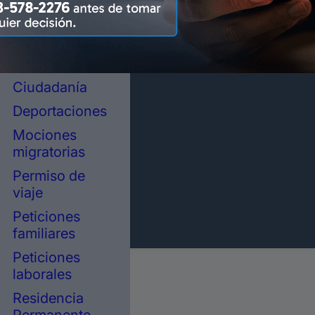
representación
legal en
inmigración
Asilo político
Ciudadanía
Deportaciones
Mociones
migratorias
Permiso de
viaje
Peticiones
familiares
Peticiones
laborales
Residencia