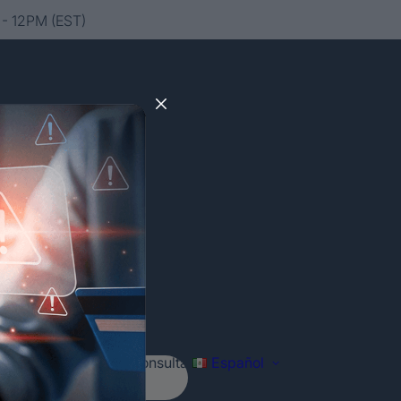
- 12PM (EST)
Agenda tu consulta
Español