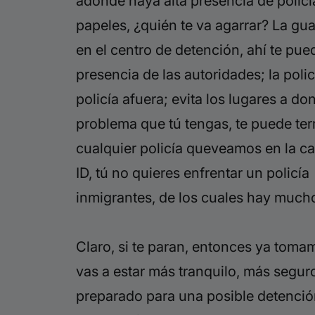
adonde haya alta presencia de policía
papeles, ¿quién te va agarrar? La guar
en el centro de detención, ahí te pue
presencia de las autoridades; la poli
policía afuera; evita los lugares a d
problema que tú tengas, te puede ter
cualquier policía queveamos en la cal
ID, tú no quieres enfrentar un policí
inmigrantes, de los cuales hay much
Claro, si
te paran, entonces ya tomamo
vas a estar más tranquilo, más seguro
preparado para una posible detención