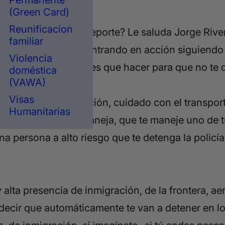
Permanente
(Green Card)
Reunificacion
te
detenga y no te deporte? Le saluda Jorge Rive
familiar
e inmigración está entrando en acción siguiendo
Violencia
tres cosas que tú tienes que hacer para que no te
doméstica
(VAWA)
Visas
uidado con tu dirección, cuidado con el transporte
Humanitarias
e conducir que te maneja, que te maneje uno de tu
a persona a alto riesgo que te detenga la policía,
 alta
presencia de inmigración, de la frontera, a
decir que automáticamente te van a detener en lo