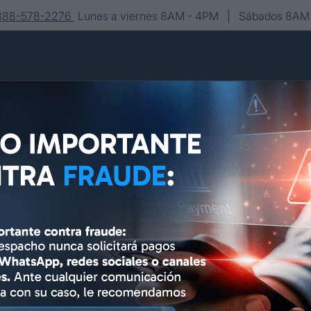
-888-578-2276
Lunes a viernes 8AM - 4PM | Sábados 8AM 
Conócenos
Editorial
Contacto
Asesoría y