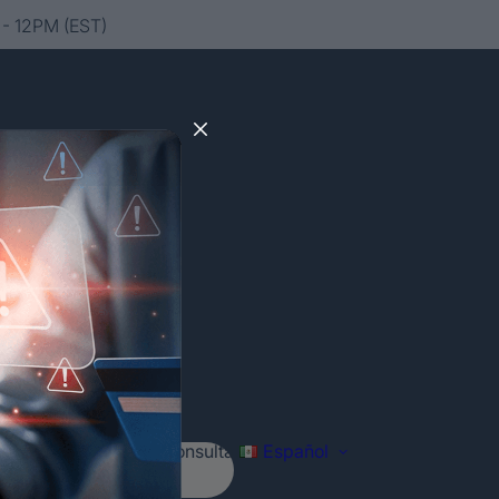
- 12PM (EST)
Agenda tu consulta
Español