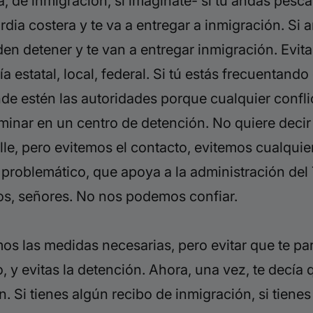
, de inmigración, sí imagínate- si tú andas pesca
dia costera y te va a entregar a inmigración. Si a
den detener y te van a entregar inmigración. Evit
cía estatal, local, federal. Si tú estás frecuenta
onde estén las autoridades porque cualquier confli
minar en un centro de detención. No quiere decir
le, pero evitemos el contacto, evitemos cualquie
a problemático, que apoya a la administración del
os, señores.
No nos podemos confiar.
s las medidas necesarias, pero evitar que te pare
, y evitas la detención. Ahora, una vez, te decía 
. Si tienes algún recibo de inmigración, si tiene