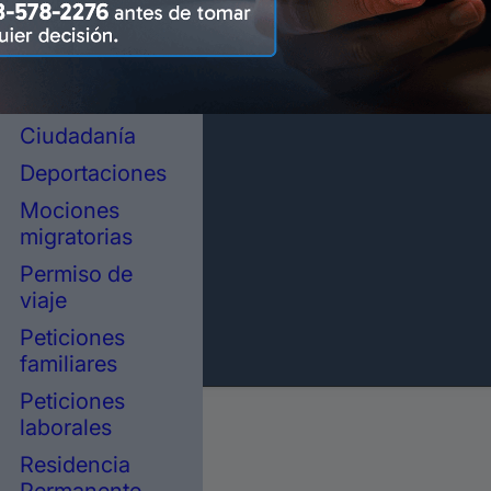
representación
legal en
inmigración
Asilo político
Ciudadanía
Deportaciones
Mociones
migratorias
Permiso de
viaje
Peticiones
familiares
Peticiones
laborales
Residencia