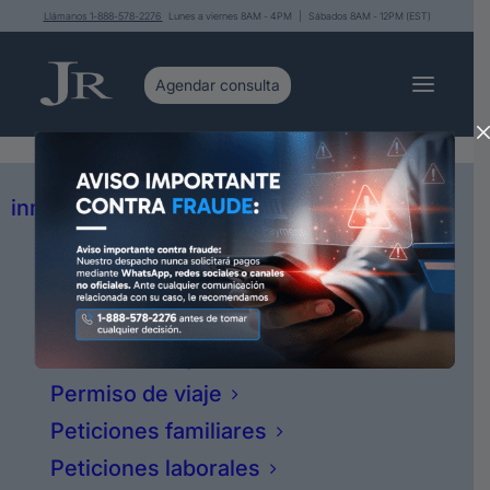
Llámanos 1-888-578-2276
Lunes a viernes 8AM - 4PM | Sábados 8AM - 12PM (EST)
Servicios
Asesoría y representación legal en
inmigración
Asilo político
Ciudadanía
Deportaciones
Hay varias diferentes alternativas,
Mociones migratorias
fíjate:
Permiso de viaje
Si tú entraste legal vamos directo a
Peticiones familiares
la residencia.
Peticiones laborales