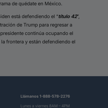
rograma de quédate en México.
iden está defendiendo el “
título 42
”,
stración de Trump para regresar a
l presidente continúa ocupando el
la frontera y están defendiendo el
Llámanos 1-888-578-2276
Lunes a viernes 8AM – 4PM