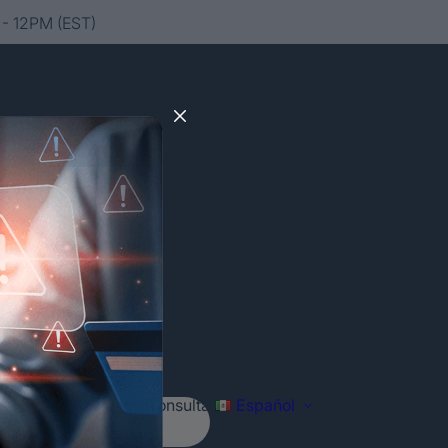
- 12PM (EST)
Agenda tu consulta
Español