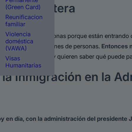
Permanente
en la Frontera
(Green Card)
Reunificacion
familiar
Violencia
ciendo muchas personas porque están entrando o 
doméstica
 es más de dos millones de personas.
Entonces m
(VAWA)
llegar a la frontera y quieren saber qué puede pas
Visas
Humanitarias
 la Inmigración en la Ad
oy en día, con la administración del presidente 