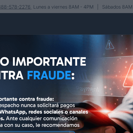
-888-578-2276
Lunes a viernes 8AM - 4PM | Sábados 8AM 
Conócenos
Editorial
Contacto
Asesoría y