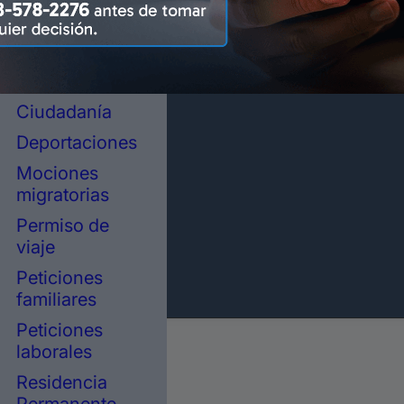
representación
legal en
inmigración
Asilo político
Ciudadanía
Deportaciones
Mociones
migratorias
Permiso de
viaje
Peticiones
familiares
Peticiones
laborales
Residencia