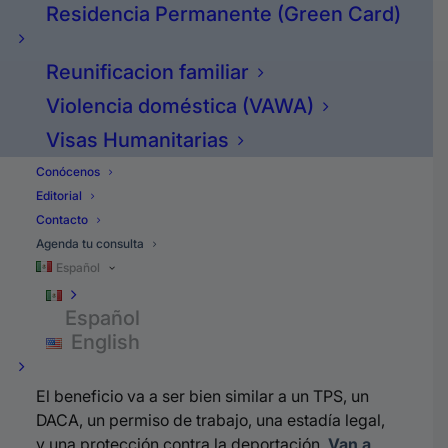
Residencia Permanente (Green Card)
Todo el propósito del Plan C para los millones de
inmigrantes, es beneficiar a las personas que
Reunificacion familiar
entraron o que llevan más de 10 años dentro de
Violencia doméstica (VAWA)
los EE.UU. Por lo tanto, el primero de enero del
2011 la tomamos como una fecha límite de haber
Visas Humanitarias
entrado para poder calificar a este beneficio.
Conócenos
Además, no importa la forma en que haya
Editorial
entrado la persona.
Contacto
Agenda tu consulta
¿Cuál es el beneficio que
Español
van a recibir los que
Español
califican?
English
El beneficio va a ser bien similar a un TPS, un
DACA, un permiso de trabajo, una estadía legal,
y una protección contra la deportación.
Van a