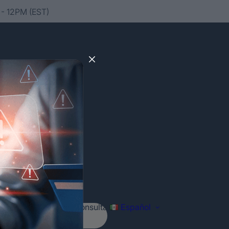
- 12PM (EST)
Agenda tu consulta
Español