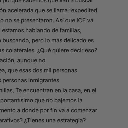
n porque sabemos que van a buscar
ión acelerada que se llama “expedited
ero no se presentaron. Así que ICE va
i estamos hablando de familias,
n buscando, pero lo más delicado es
as colaterales. ¿Qué quiere decir eso?
rtación, aunque no
ea, que esas dos mil personas
las personas inmigrantes
lias, Te encuentran en la casa, en el
importantísimo que no bajemos la
omento a donde por fin va a comenzar
parativos?
¿Tienes una estrategia?