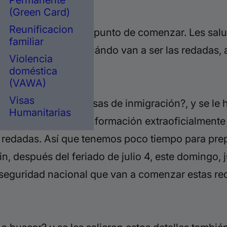
Permanente
(Green Card)
Reunificacion
edadas que están a punto de comenzar. Les sal
familiar
a estar hablando de cuándo van a ser las redadas,
Violencia
ión.
doméstica
(VAWA)
Visas
ar las
redadas intensas de inmigración?, y se le h
Humanitarias
onal, que le dieron información extraoficialment
s redadas. Así que tenemos poco tiempo para pre
n, después del feriado de julio 4, este
domingo, j
e seguridad nacional que van a comenzar estas 