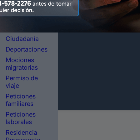
representación
legal en
inmigración
Asilo político
Ciudadanía
Deportaciones
Mociones
migratorias
Permiso de
viaje
Peticiones
familiares
Peticiones
laborales
Residencia