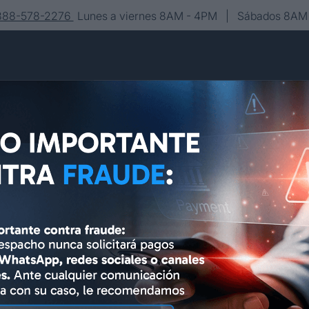
-888-578-2276
Lunes a viernes 8AM - 4PM | Sábados 8AM 
Conócenos
Editorial
Contacto
Asesoría y