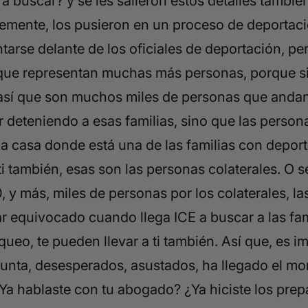
 a
buscar? y se les salieron estos detalles
tambié
temente, los pusieron en un proceso de deportac
ntarse delante de los oficiales de deportación, p
as que representan muchas más personas, porque s
 así que son muchos miles de personas que anda
ar deteniendo a esas familias, sino que las person
una casa donde está una de las familias con depo
ti también,
esas son las personas colaterales. O s
10, y más, miles de personas por los colaterales, 
 equivocado cuando llega ICE a buscar a las fami
queo, te pueden llevar a ti también. Así que, es 
unta, desesperados, asustados, ha llegado el m
 ¿Ya hablaste con tu abogado? ¿Ya hiciste los pre