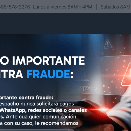
-888-578-2276
Lunes a viernes 8AM - 4PM | Sábados 8AM 
Conócenos
Editorial
Contacto
Asesoría y