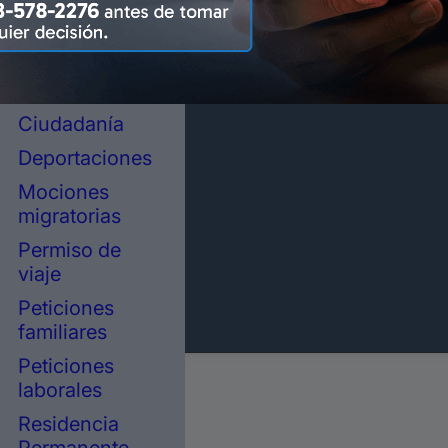
representación
legal en
inmigración
Asilo político
Ciudadanía
Deportaciones
Mociones
migratorias
Permiso de
viaje
Peticiones
familiares
Peticiones
laborales
Residencia