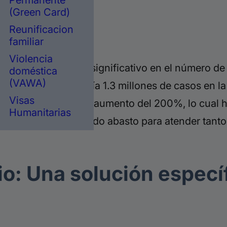
Permanente
(Green Card)
Reunificacion
inmigración.
familiar
Violencia
igos de un aumento significativo en el número de 
doméstica
(VAWA)
Biden-Harris, había 1.3 millones de casos en la
Visas
s. Esto representa un aumento del 200%, lo cual h
Humanitarias
 jueces no están dando abasto para atender tanto
o: Una solución especí