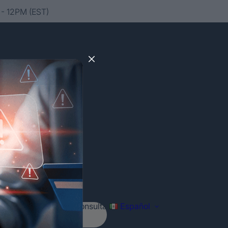
- 12PM (EST)
Agenda tu consulta
Español