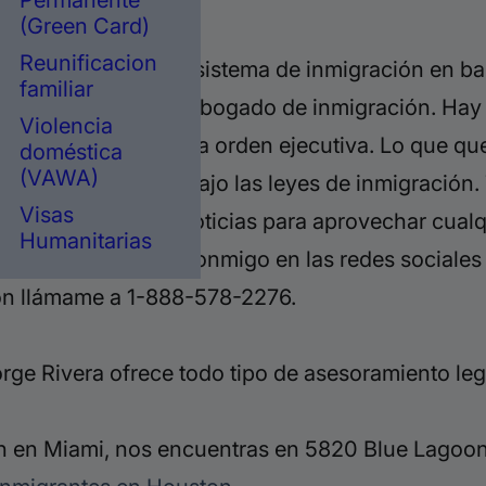
Permanente
(Green Card)
Reunificacion
que
va a reformar el sistema de inmigración
en ba
familiar
aluda
Jorge Rivera, abogado de inmigración. Hay
Violencia
Trump para
emitir esta orden ejecutiva. Lo que
que
doméstica
(VAWA)
ualmente tenemos bajo las leyes de
inmigración
Visas
 pendientes de las noticias para
aprovechar cualq
Humanitarias
 la cena. Conéctate conmigo en
las redes sociales
ión llámame a 1-888-578-2276.
ge Rivera ofrece todo tipo de asesoramiento leg
 en Miami, nos encuentras en 5820 Blue Lagoon 