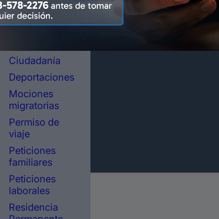
representación
legal en
inmigración
Asilo político
Ciudadanía
Deportaciones
Mociones
migratorias
Permiso de
viaje
Peticiones
familiares
Peticiones
laborales
Residencia