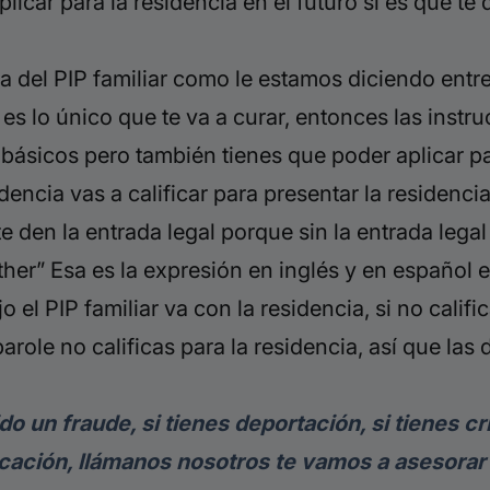
plicar para la residencia en el futuro si es que t
a del PIP familiar como le estamos diciendo entr
y es lo único que te va a curar, entonces las inst
básicos pero también tienes que poder aplicar para
ncia vas a calificar para presentar la residencia 
te den la entrada legal porque sin la entrada legal
her” Esa es la expresión en inglés y en español e
 el PIP familiar va con la residencia, si no califi
l parole no calificas para la residencia, así que l
 un fraude, si tienes deportación, si tienes crí
icación, llámanos nosotros te vamos a asesorar