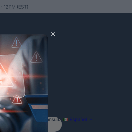
- 12PM (EST)
Agenda tu consulta
Español