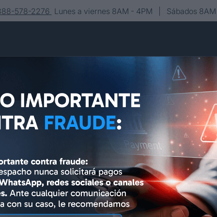
-888-578-2276
Lunes a viernes 8AM - 4PM | Sábados 8AM 
Conócenos
Editorial
Contacto
Asesoría y