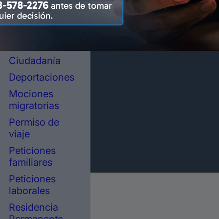
representación
legal en
inmigración
Asilo político
Ciudadanía
Deportaciones
Mociones
migratorias
Permiso de
viaje
Peticiones
familiares
Peticiones
laborales
Residencia