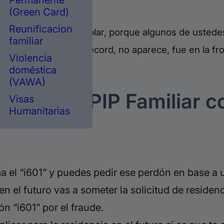
Permanente
(Green Card)
Reunificacion
 cual tenemos que hablar, porque algunos de ustedes
familiar
ión, aparece en su récord, no aparece, fue en la fr
Violencia
ay?… fíjense:
doméstica
(VAWA)
lificar al PIP Familiar c
Visas
Humanitarias
ma el “i601” y puedes pedir ese perdón en base 
n el futuro vas a someter la solicitud de residenci
ón “i601” por el fraude.