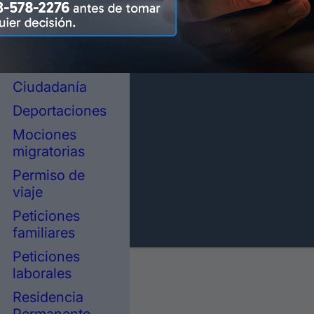
representación
legal en
inmigración
Asilo político
Ciudadanía
Deportaciones
Mociones
migratorias
Permiso de
viaje
Peticiones
familiares
Peticiones
laborales
Residencia