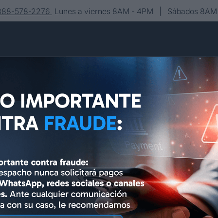
-888-578-2276
Lunes a viernes 8AM - 4PM | Sábados 8AM 
Conócenos
Editorial
Contacto
Asesoría y