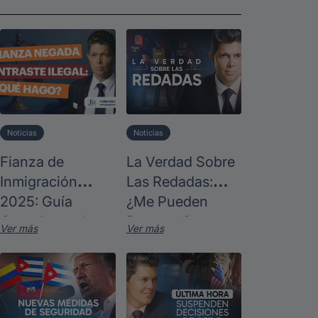
Noticias
Noticias
Fianza de
La Verdad Sobre
Inmigración
Las Redadas:
2025: Guía
¿Me Pueden
Completa sobre
Deportar?
Ver más
Ver más
Quién Califica y
Estrategias
Legales para
Detenidos