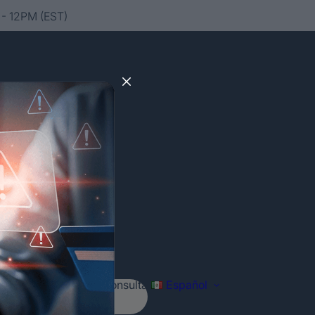
- 12PM (EST)
Agenda tu consulta
Español