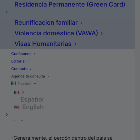
Residencia Permanente (Green Card)
Por lo tanto, lo vamos a explicar bien facilito.
Número 1:
quienes califican.
Reunificacion familiar
Violencia doméstica (VAWA)
Número 2:
cómo se gana.
Visas Humanitarias
Conócenos
Número 3:
cómo
funciona el proceso.
Editorial
Contacto
Agenda tu consulta
Así que al ver esta explicación te va a quedar
Español
clarito como el agua.
Español
-Así que primero:
English
¿quiénes califican?
-Generalmente, el perdón dentro del país se