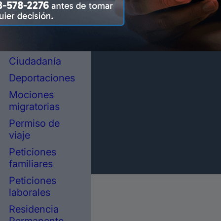
representación
legal en
inmigración
Asilo político
Ciudadanía
Deportaciones
Mociones
migratorias
Permiso de
viaje
Peticiones
familiares
Peticiones
laborales
Residencia