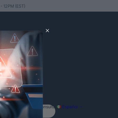
- 12PM (EST)
Agenda tu consulta
Español