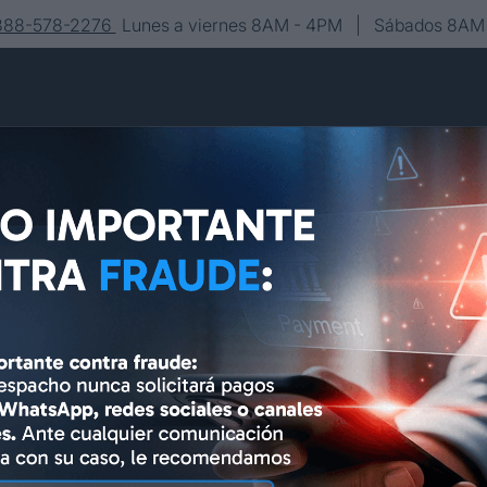
-888-578-2276
Lunes a viernes 8AM - 4PM | Sábados 8AM 
Conócenos
Editorial
Contacto
Asesoría y