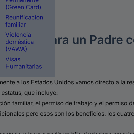
Permanente
(Green Card)
Reunificacion
nmigración.
familiar
Violencia
sidencia para un Padre 
doméstica
(VAWA)
cano
Visas
Humanitarias
lmente a los Estados Unidos vamos directo a la re
 estatus, que incluye:
ición familiar, el permiso de trabajo y el permiso
icionales pero esos son los beneficios, los cuatro