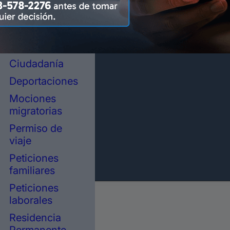
representación
legal en
inmigración
Asilo político
Ciudadanía
Deportaciones
Mociones
migratorias
Permiso de
viaje
Peticiones
familiares
Peticiones
laborales
Residencia