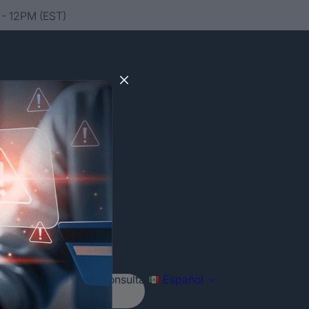
- 12PM (EST)
Agenda tu consulta
Español