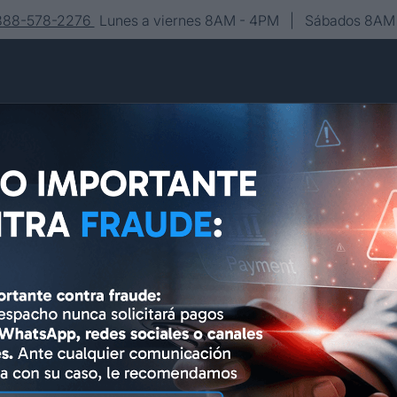
-888-578-2276
Lunes a viernes 8AM - 4PM | Sábados 8AM 
Conócenos
Editorial
Contacto
Asesoría y