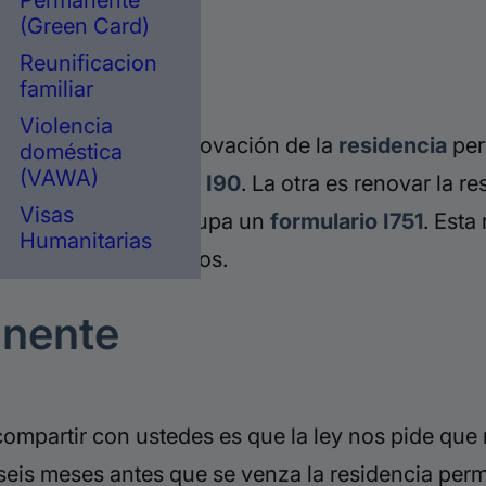
Permanente
(Green Card)
Reunificacion
 inmigración.
familiar
Violencia
dencia
. Una es la renovación de la
residencia
per
doméstica
(VAWA)
lario que se llama la
I90
. La otra es renovar la 
Visas
e condiciones, se ocupa un
formulario I751
. Esta
Humanitarias
por menos de dos años.
anente
ompartir con ustedes es que la ley nos pide que
seis meses antes que se venza la residencia per