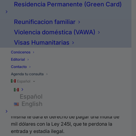
Residencia Permanente (Green Card)
Combinaciones
estratégicas
Reunificacion familiar
Violencia doméstica (VAWA)
Si entraste indocumentado, no puedes ir directo
Visas Humanitarias
a la residencia, tenemos que combinar esa
Conócenos
petición con siete diferentes estrategias que le
Editorial
voy a detallar el día de hoy.
Contacto
Agenda tu consulta
Ley 245I
Español
Español
Si tienes una petición antes del 30 de abril del
English
2001, ya sea de un padre, madre o empresa, la
misma te dará el derecho de pagar una multa de
mil dólares con la Ley 245I, que te perdona la
entrada y estadía ilegal.