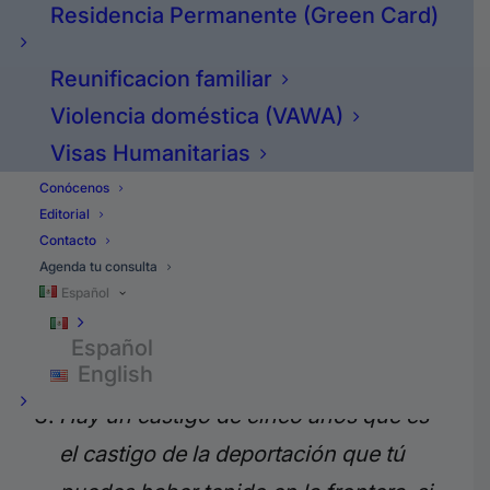
Residencia Permanente (Green Card)
6 meses pero menos de un año
dentro del país, saliste de los Estados
Reunificacion familiar
Unidos, estas castigado por tres
Violencia doméstica (VAWA)
años.
Visas Humanitarias
Conócenos
Ahora si te quedaste indocumentado
Editorial
por más de un año el castigo es de
Contacto
Agenda tu consulta
10 años que no puedes volver a los
Español
Estados Unidos y no te puedes hacer
Español
residente.
English
Hay un castigo de cinco años que es
el castigo de la deportación que tú