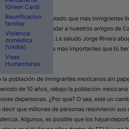
Permanente
(Green Card)
Reunificacion
ia?
California es el estado que más inmigrantes t
familiar
que enfocarnos en ayudar a nuestros amigos de Ca
Violencia
ido dramáticamente. Le saludo Jorge Rivera abog
doméstica
(VAWA)
decir las cuatro cosas más importantes que tú tie
Visas
 de inmigración.
Humanitarias
 la
población de inmigrantes mexicanos sin pape
periodo de 10 años, rebajo la población mexicana 
millones depersonas. ¿Por que? O sea, este un c
 decir que millones de personas resolvieron sus
esidencia. Algunos, es posible que los hayandepor