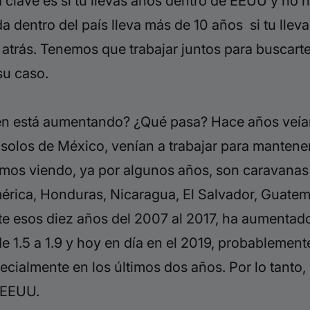
 clave es si tú llevas años dentro de EEUU y no 
dentro del país lleva más de 10 años si tu llev
atrás. Tenemos que trabajar juntos para buscart
su caso.
én está aumentando? ¿Qué pasa? Hace años veía
solos de México, venían a trabajar para mantener
amos viendo, ya por algunos años, son caravanas 
mérica, Honduras, Nicaragua, El Salvador, Guatema
te esos diez años del 2007 al 2017, ha aumentado
1.5 a 1.9 y hoy en día en el 2019, probablemen
almente en los últimos dos años. Por lo tanto, 
 EEUU.