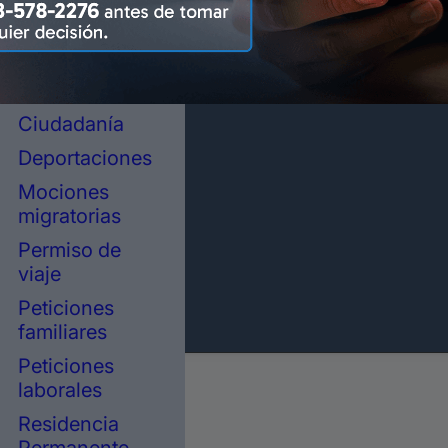
representación
legal en
inmigración
Asilo político
Ciudadanía
Deportaciones
Mociones
migratorias
Permiso de
viaje
Peticiones
familiares
Peticiones
laborales
Residencia