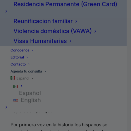
2020.
Residencia Permanente (Green Card)
2) Vamos a hablar de qué porcentaje
Reunificacion familiar
de los hispanos votan.
Violencia doméstica (VAWA)
Visas Humanitarias
3) Cómo votan los hispanos.
Conócenos
4) Si tú puedes dejar que alguien te
Editorial
Contacto
diga cómo votar.
Agenda tu consulta
Español
-Bueno comencemos hablando acerca de
Español
cuántos hispanos pueden votar:
English
Estas elecciones del 2020 son históricas y les
voy a decir por qué.
Por primera vez en la historia los hispanos se