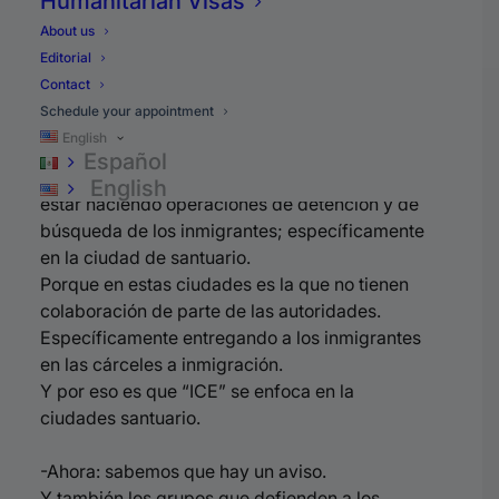
Humanitarian Visas
-Número 1: porque hay una alerta de redadas.
About us
-Número 2: que dice “ICE”.
Editorial
-Número 3: quien le tiene miedo a las redadas.
Contact
-Número 4: quien está en peligro.
Schedule your appointment
English
-Así que analicemos
por qué hay una alerta.
Español
El propio “ICE” dijo en un comunicado que iban a
English
estar haciendo operaciones de detención y de
búsqueda de los inmigrantes; específicamente
en la ciudad de santuario.
Porque en estas ciudades es la que no tienen
colaboración de parte de las autoridades.
Específicamente entregando a los inmigrantes
en las cárceles a inmigración.
Y por eso es que “ICE” se enfoca en
la
ciudades
santuario.
-Ahora: sabemos que hay un aviso.
Y también los grupos que defienden a los