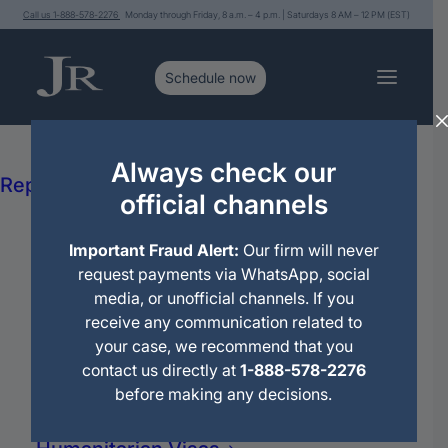
Call us 1-888-578-2276
Monday through Friday, 8 a.m. – 4 p.m. | Saturdays 8 AM – 12 PM (EST)
Services
Immigration Legal Advice and
Always check our
Representation
official channels
Political Asylum
Citizenship
Les saluda Jorge Rivera
Important Fraud Alert:
Our firm will never
Deportations
abogado de
request payments via WhatsApp, social
Immigration Motions
media, or unofficial channels. If you
Travel Permit
inmigración.
receive any communication related to
Family Petitions
your case, we recommend that you
Work Petitions
contact us directly at
1-888-578-2276
Permanent Residence (Green Card)
Y vamos a analizar este tema de los pies a la
before making any decisions.
Family Reunification
cabeza:
Domestic Violence (VAWA)