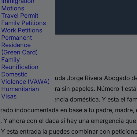
Immigration
Motions
Travel Permit
Family Petitions
Work Petitions
Permanent
Residence
(Green Card)
Family
Reunification
Domestic
ocumentado? Les saluda Jorge Rivera Abogado de 
Violence (VAWA)
traron por la frontera sin papeles. Número 1 está 
Humanitarian
Visas
eres víctima de violencia doméstica. Y esta el fa
ntrado indocumentada en base a tu padre, madre
. Y ahora con el daca si hay una emergencia que t
Y esta entrada la puedes combinar con peticione