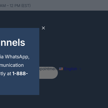
 AM – 12 PM (EST)
annels
via WhatsApp,
mmunication
Schedule your appointment
English
tly at
1-888-