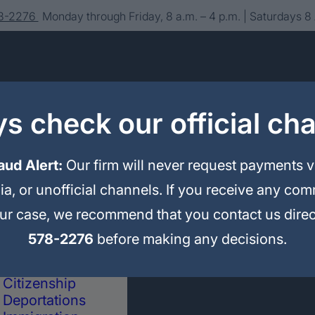
78-2276
Monday through Friday, 8 a.m. – 4 p.m. | Saturdays 8
s check our official ch
aud Alert:
Our firm will never request payments 
ia, or unofficial channels. If you receive any co
About us
Editorial
Contact
our case, we recommend that you contact us direc
Immigration
Legal Advice and
578-2276
before making any decisions.
Representation
Political Asylum
Citizenship
Deportations