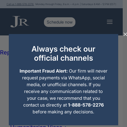
Call us 1-888-578-2276
Monday through Friday, 8 a.m. – 4 p.m. | Saturdays 8 AM – 12 PM (EST)
Services
Immigration Legal Advice and
Always check our
Representation
official channels
Political Asylum
Citizenship
Les saluda Jorge
Important Fraud Alert:
Our firm will never
Deportations
Rivera abogado de
request payments via WhatsApp, social
Immigration Motions
media, or unofficial channels. If you
Travel Permit
inmigración.
receive any communication related to
Family Petitions
your case, we recommend that you
Work Petitions
contact us directly at
1-888-578-2276
Permanent Residence (Green Card)
Y esa es una de las preguntas más comunes en
before making any decisions.
Family Reunification
todas las redes
sociales de todos los tiempos
Domestic Violence (VAWA)
porque
nosotros como inmigrantes queremos