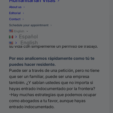
Humanitarian Visas
una estabilidad, algo que sea permanente,
About us
seguro, porque el permiso de trabajo es bueno te
Editorial
permite trabajar, ganarte un sueldo, pagar
Contact
impuestos, tener un número de seguro social,
Schedule your appointment
pero se puede perder en cualquier momento,
English
como es el caso de los
dreamers
y del
tps
, que
Español
bueno, no tienen una seguridad por el resto de
English
su vida con simplemente un permiso de trabajo.
Por eso analicemos rápidamente como tú te
puedes hacer residente.
Puede ser a través de una petición, pero no tiene
que ser un familiar, puede ser una empresa
también. ¿Y sabían ustedes que no importa si
hayas entrado indocumentado por la frontera?
-Hay muchas estrategias que podemos ocupar
como abogados a tu favor, aunque hayas
entrado indocumentado.