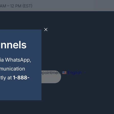
 AM – 12 PM (EST)
annels
via WhatsApp,
mmunication
Schedule your appointment
English
tly at
1-888-