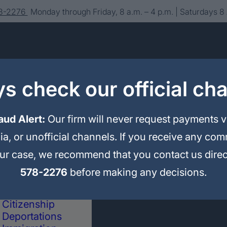
78-2276
Monday through Friday, 8 a.m. – 4 p.m. | Saturdays 8
s check our official ch
aud Alert:
Our firm will never request payments 
ia, or unofficial channels. If you receive any co
About us
Editorial
Contact
our case, we recommend that you contact us direc
Immigration
Legal Advice and
578-2276
before making any decisions.
Representation
Political Asylum
Citizenship
Deportations