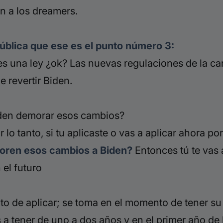
an a los
dreamers
.
ública que ese es el punto número 3:
es una ley ¿ok? Las nuevas regulaciones de la c
e revertir
Biden
.
den demorar esos cambios?
o tanto, si tu aplicaste o vas a aplicar ahora p
moren esos cambios a
Biden
?
Entonces tú te vas 
 el futuro
o de aplicar; se toma en el momento de tener su 
as a tener de uno a dos años y en el primer año de