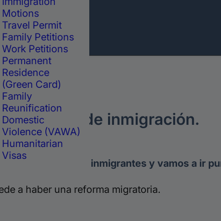
Immigration
Motions
Travel Permit
Family Petitions
Work Petitions
Permanent
Residence
(Green Card)
Family
Reunification
a abogado de inmigración.
Domestic
Violence (VAWA)
Humanitarian
Visas
haciendo todos los inmigrantes y vamos a ir pu
e a haber una reforma migratoria.