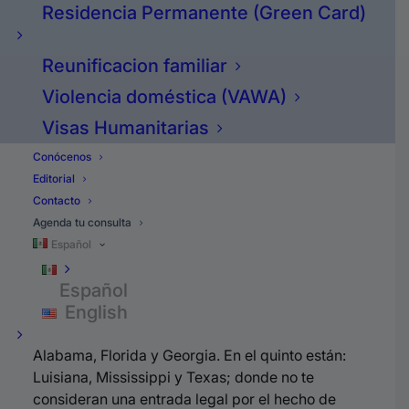
una esposa o un hijo ciudadano americano
Residencia Permanente (Green Card)
mayor de 21.
Reunificacion familiar
Si embargo, en el sexto, octavo y noveno
Violencia doméstica (VAWA)
circuito, si te cuenta como una entrada legal, y si
Visas Humanitarias
te pide tu esposa o hijo ciudadano mayor de 21,
te puedes hacer residente dentro de los EE.UU,
Conócenos
sin tener que salir del país.
Editorial
Contacto
Estados Incluidos
Agenda tu consulta
Español
Español
Específicamente en el onceavo circuito, existen
English
estados donde si se considera una entrada legal,
estos son: Delaware, New Jersey, Pensilvania,
Alabama, Florida y
Georgia. En el
quinto están:
Luisiana, Mississippi y Texas; donde no te
consideran una entrada legal por el hecho de