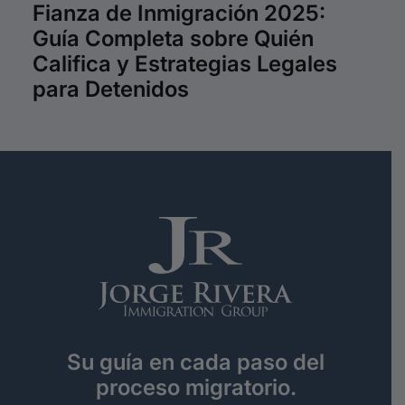
Nuevas Med
de Inmigración 2025:
para Cuba, V
mpleta sobre Quién
Por Qué Nec
a y Estrategias Legales
de Inmigrac
tenidos
Su guía en cada paso del
proceso migratorio.