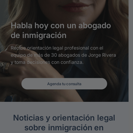
Habla
hoy
con
un
abogado
de
inmigración
Recibe orientación legal profesional con el
equipo de más de 30 abogados de Jorge Rivera
y toma decisiones con confianza.
Agenda tu consulta
Noticias
y
orientación
legal
sobre
inmigración
en