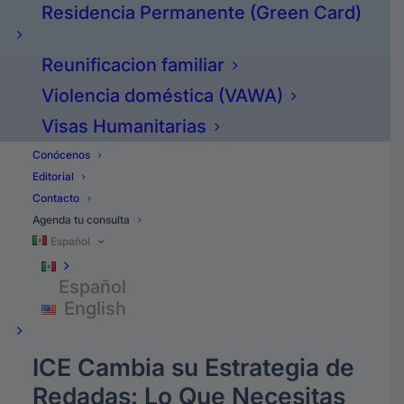
Residencia Permanente (Green Card)
Noticias
Reunificacion familiar
Violencia doméstica (VAWA)
La
Verdad
Sobre
Las
Visas Humanitarias
Redadas:
¿Me
Pueden
Conócenos
Deportar?
Editorial
Contacto
Agenda tu consulta
marzo 3, 2026
Español
Español
Compartir
English
ICE Cambia su Estrategia de
Redadas: Lo Que Necesitas