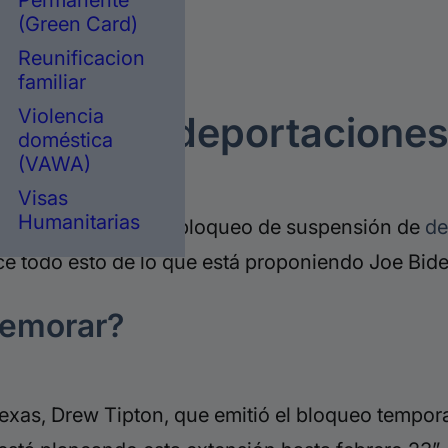
Permanente
(Green Card)
Reunificacion
e inmigración
familiar
Violencia
nsión de deportacione
doméstica
(VAWA)
Visas
Humanitarias
quieren extender el bloqueo de suspensión de
de
e todo esto de lo que está proponiendo Joe
Bid
demorar?
Texas, Drew
Tipton
, que emitió el bloqueo tempora