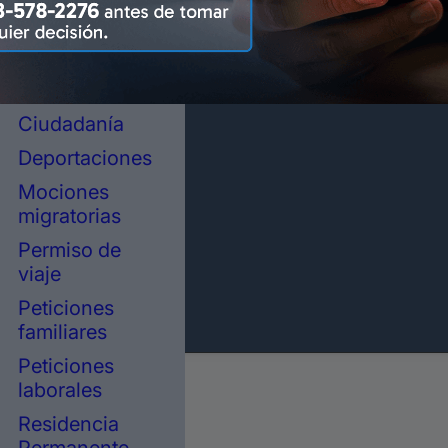
representación
legal en
inmigración
Asilo político
Ciudadanía
Deportaciones
Mociones
migratorias
Permiso de
viaje
Peticiones
familiares
Peticiones
laborales
Residencia