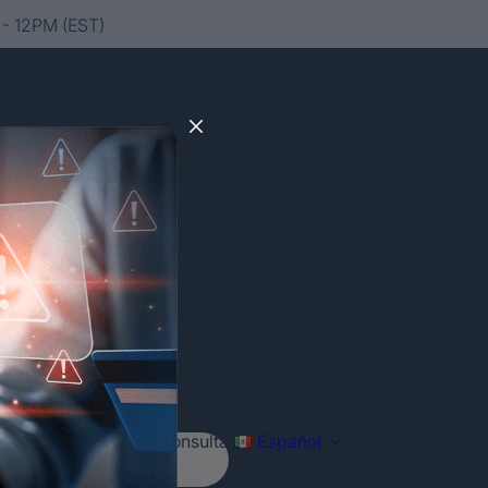
- 12PM (EST)
Agenda tu consulta
Español