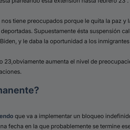
stá planeando esta extensión hasta febrero 23”.
 nos tiene preocupados porque le quita la paz y l
r deportadas. Supuestamente ésta suspensión ca
Biden,
y
le
daba la oportunidad a los inmigrantes 
ro 23,obviamente aumenta el nivel de preocupació
aciones.
manente?
iendo
que va a implementar un bloqueo indefinido
na fecha en la que probablemente se termine ese 