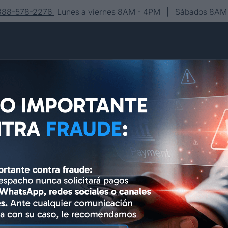
-888-578-2276
Lunes a viernes 8AM - 4PM | Sábados 8AM 
Conócenos
Editorial
Contacto
Asesoría y