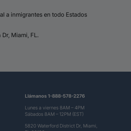
al a inmigrantes en todo Estados
Dr, Miami, FL.
Llámanos 1-888-578-2276
Lunes a viernes 8AM – 4PM
Sábados 8AM – 12PM (EST)
5820 Waterford District Dr, Miami,