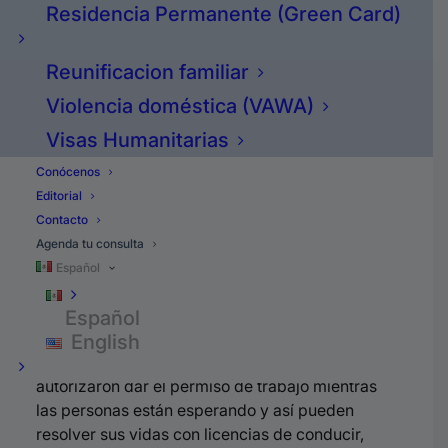
Residencia Permanente (Green Card)
todos los años pero aplican muchas más
personas que las 10.000 entonces inmigración
sabe que aunque la prueben al año, aunque la
Reunificacion familiar
aprueben a los dos o a los tres años de todas
Violencia doméstica (VAWA)
maneras no va a haber una visa disponible
porque ese es el límite que puso el congreso.
Visas Humanitarias
Si tú estás esperando para una Visa U mándame
Conócenos
un mensajito, me gustaría saberlo.
Editorial
Contacto
Consejos para acelerar el
Agenda tu consulta
proceso de Visa U
Español
Español
Entonces… inmigración recientemente, bajo la
English
administración del presidente Joe Biden,
autorizaron dar el permiso de trabajo mientras
las personas están esperando y así pueden
resolver sus vidas con licencias de conducir,