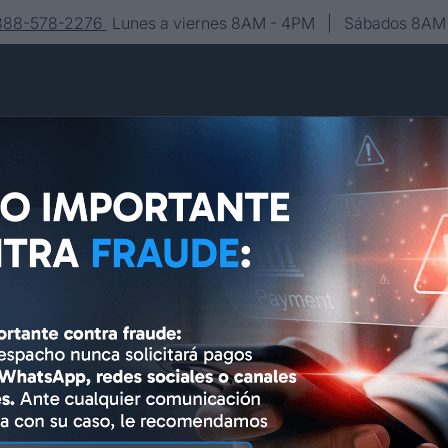
-888-578-2276
Lunes a viernes 8AM - 4PM | Sábados 8AM 
Conócenos
Editorial
Contacto
Asesoría y