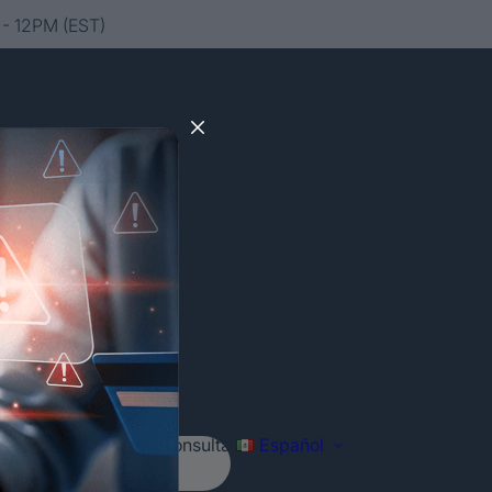
- 12PM (EST)
Agenda tu consulta
Español