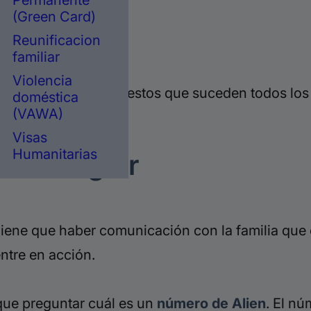
Permanente
(Green Card)
Reunificacion
e inmigración.
familiar
Violencia
riza o de ICE, son arrestos que suceden
todos los 
doméstica
(VAWA)
Visas
Humanitarias
os a seguir
Tiene que haber comunicación con la familia que 
ntre en acción.
 que preguntar cuál es un
número de Alien
. El nú