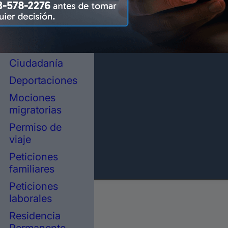
representación
legal en
inmigración
Asilo político
Ciudadanía
Deportaciones
Mociones
migratorias
Permiso de
viaje
Peticiones
familiares
Peticiones
laborales
Residencia